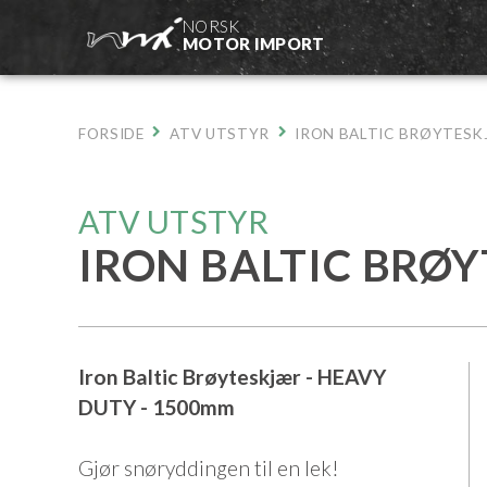
Hopp
NORSK
til
MOTOR IMPORT
innhold
FORSIDE
ATV UTSTYR
IRON BALTIC BRØYTESK
ATV UTSTYR
IRON BALTIC BRØ
Iron Baltic Brøyteskjær - HEAVY
DUTY - 1500mm
Gjør snøryddingen til en lek!