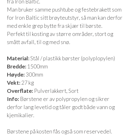
fra Iron Baltic.
Man bruker samme pushtube og festebrakett som
for Iron Baltic sitt brøyteutstyr, så man kan derfor
med enkle grep bytte fra skjær til børste.
Perfekt til kosting av større områder, stort og
smått avfall, til og med snø.
Material:
Stål / plastikk børster (polyplopylen)
Bredde:
1500mm
Høyde:
300mm
Vekt:
27 kg
Overflate:
Pulverlakkert, Sort
Info:
Børstene er av polypropylen og sikrer
derfor lang levetid og tåler godt både vann og
kjemikalier.
Børstene på kosten fås også som reservedel.