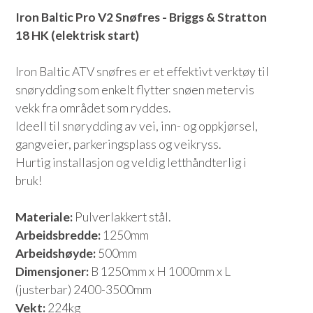
Iron Baltic Pro V2 Snøfres - Briggs & Stratton
18 HK (elektrisk start)
Iron Baltic ATV snøfres er et effektivt verktøy til
snørydding som enkelt flytter snøen metervis
vekk fra området som ryddes.
Ideell til snørydding av vei, inn- og oppkjørsel,
gangveier, parkeringsplass og veikryss.
Hurtig installasjon og veldig letthåndterlig i
bruk!
Materiale:
Pulverlakkert stål.
Arbeidsbredde:
1250mm
Arbeidshøyde:
500mm
Dimensjoner:
B 1250mm x H 1000mm x L
(justerbar) 2400-3500mm
Vekt:
224kg