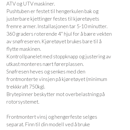
ATV og UTV maskiner.
Pushtuben er festet til hengerkulen bak og
justerbare kjettinger festes til kjøretøyets
fremre armer. Installasjonen tar 5-10 minutter.
360 graders roterende 4" hjul for å bære vekten
av snøfreseren. Kjøretøyet brukes bare til å
flytte maskinen.
Kontrollpanelet med stoppknapp og justering av
utkast monteres nært førerplassen.
Snøfresen heves og senkes med den
frontmonterte vinsjen på kjøretøyet (minimum
trekkkraft 750kg).
Brytepinner beskytter mot overbelastning på
rotorsystemet.
Frontmontert vinsj og hengerfeste selges
separat. Finn til din modell ved å bruke