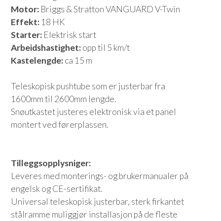
Motor:
Briggs & Stratton VANGUARD V-Twin
Effekt:
18 HK
Starter:
Elektrisk start
Arbeidshastighet:
opp til 5 km/t
Kastelengde:
ca 15 m
Teleskopisk pushtube som er justerbar fra
1600mm til 2600mm lengde.
Snøutkastet justeres elektronisk via et panel
montert ved førerplassen.
Tilleggsopplysniger:
Leveres med monterings- og brukermanualer på
engelsk og CE-sertifikat.
Universal teleskopisk justerbar, sterk firkantet
stålramme muliggjør installasjon på de fleste