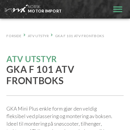
Hopp
NORSK
til
MOTOR IMPORT
innhold
FORSIDE
ATV UTSTYR
GKA F 101 ATV FRONTBOKS
ATV UTSTYR
GKA F 101 ATV
FRONTBOKS
GKA Mini Plus enkle form gjør den veldig
fleksibel ved plassering og montering av boksen.
Ideel til montering på snøscooter, tilhenger,