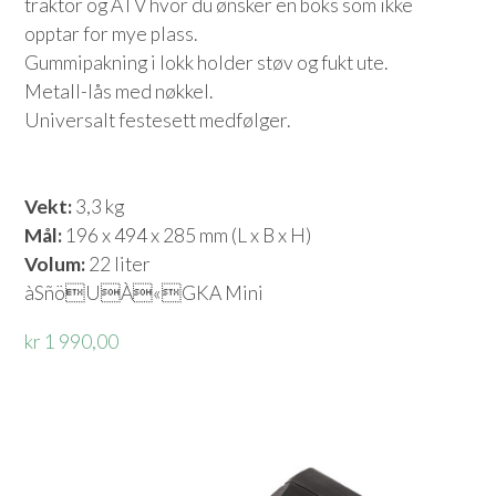
traktor og ATV hvor du ønsker en boks som ikke
opptar for mye plass.
Gummipakning i lokk holder støv og fukt ute.
Metall-lås med nøkkel.
Universalt festesett medfølger.
Vekt:
3,3 kg
Mål:
196 x 494 x 285 mm (L x B x H)
Volum:
22 liter
àSñöUÀ«GKA Mini
kr 1 990,00