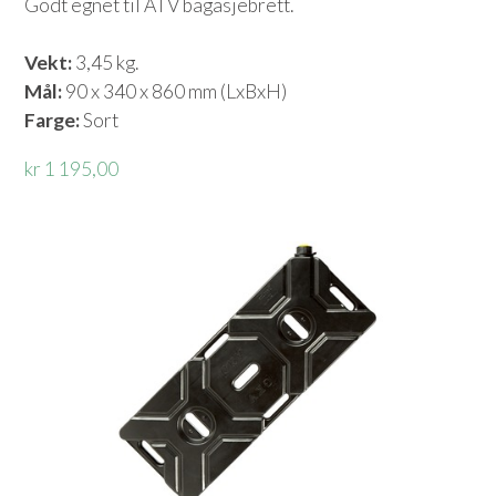
Godt egnet til ATV bagasjebrett.
Vekt:
3,45 kg.
Mål:
90 x 340 x 860 mm (LxBxH)
Farge:
Sort
kr 1 195,00