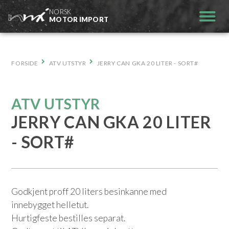
Hopp
NORSK
til
MOTOR IMPORT
innhold
FORSIDE
ATV UTSTYR
JERRY CAN GKA 20 LITER - SORT#
ATV UTSTYR
JERRY CAN GKA 20 LITER
- SORT#
Godkjent proff 20 liters besinkanne med
innebygget helletut.
Hurtigfeste bestilles separat.