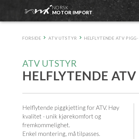
Hopp
NORSK
til
MOTOR IMPORT
innhold
FORSIDE
ATV UTSTYR
HELFLYTENDE ATV PIGG-
ATV UTSTYR
HELFLYTENDE ATV 
Helflytende piggkjetting for ATV. Høy
kvalitet - unik kjørekomfort og
fremkommelighet.
Enkel montering, må tilpasses.