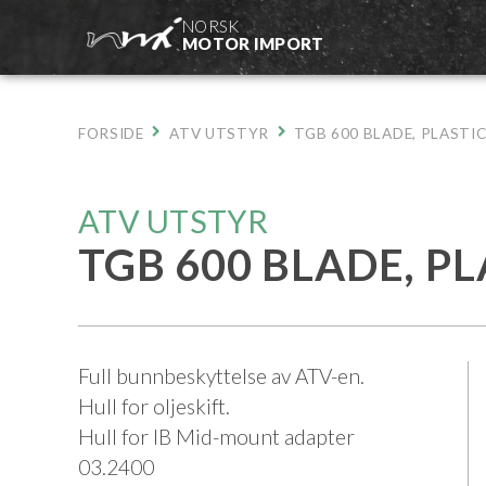
Hopp
NORSK
til
MOTOR IMPORT
innhold
FORSIDE
ATV UTSTYR
TGB 600 BLADE, PLASTI
ATV UTSTYR
TGB 600 BLADE, PL
Full bunnbeskyttelse av ATV-en.
Hull for oljeskift.
Hull for IB Mid-mount adapter
03.2400