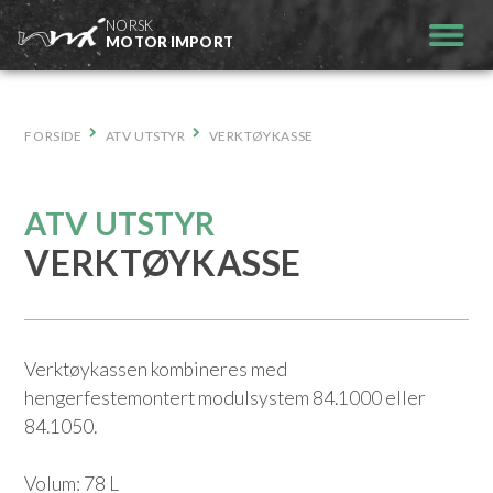
Hopp
NORSK
til
MOTOR IMPORT
innhold
FORSIDE
ATV UTSTYR
VERKTØYKASSE
ATV UTSTYR
VERKTØYKASSE
Verktøykassen kombineres med
hengerfestemontert modulsystem 84.1000 eller
84.1050.
Volum: 78 L