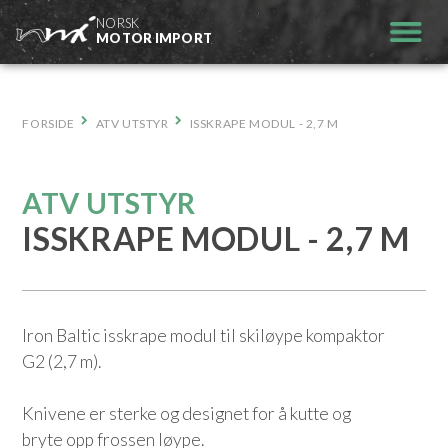
Hopp
NORSK
til
MOTOR IMPORT
innhold
FORSIDE
ATV UTSTYR
ISSKRAPE MODUL - 2,7 M
ATV UTSTYR
ISSKRAPE MODUL - 2,7 M
Iron Baltic isskrape modul til skiløype kompaktor
G2 (2,7 m).
Knivene er sterke og designet for å kutte og
bryte opp frossen løype.